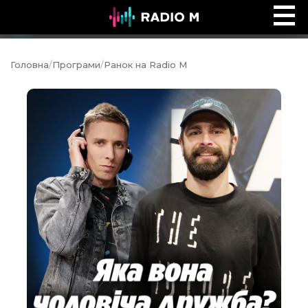
Біблійний погляд
Ефір
Головна
/
Програми
/
Ранок на Radio M