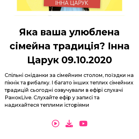
Яка ваша улюблена
сімейна традиція? Інна
Царук 09.10.2020
Спільні сніданки за сімейним столом, поїздки на
пікнік та рибалку. І багато інших теплих сімейних
традицій сьогодні озвучували в ефірі слухачі
РанокLive. Слухайте ефір у записі та
надихайтеся теплими історіями