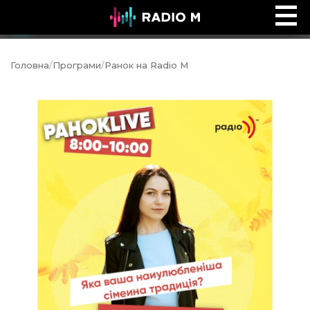
Ефір Radio M
Ефір
Головна
/
Програми
/
Ранок на Radio M