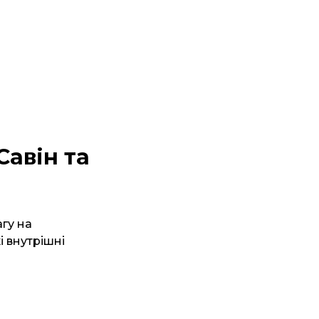
Савін та
агу на
і внутрішні