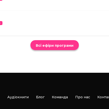
Всі ефіри програми
Аудіокниги
Блог
Команда
Про нас
Конта