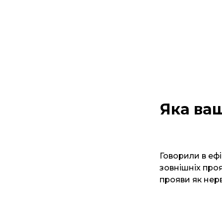
Яка ваш
Говорили в ефі
зовнішніх проя
прояви як нер