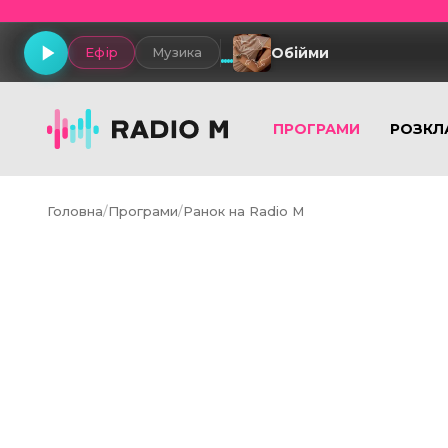
Обійми
Ефір
Музика
ПРОГРАМИ
РОЗКЛ
Головна
/
Програми
/
Ранок на Radio M