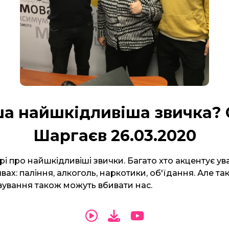
а найшкідливіша звичка? 
Шаргаєв 26.03.2020
рі про найшкідливіші звички. Багато хто акцентує ув
вах: паління, алкоголь, наркотики, об'їдання. Але так
вування також можуть вбивати нас.