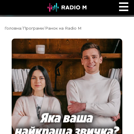
Вечір Середи
Ефір
Головна
/
Програми
/
Ранок на Radio M