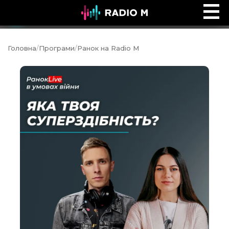
Обійми
Ефір
Головна
/
Програми
/
Ранок на Radio M