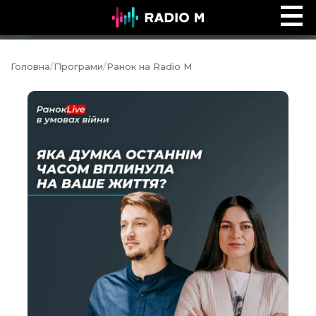
Ефір Radio M
Ефір
Головна
/
Програми
/
Ранок на Radio M