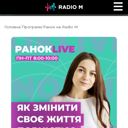
Реальне життя з Джеком Гіббсом
Ефір
Головна
/
Програми
/
Ранок на Radio M