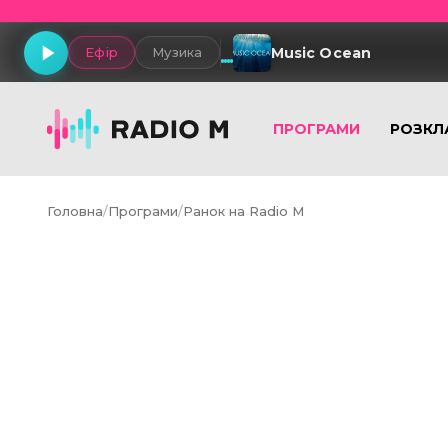
Music Ocean
Ефір
Музика
ПРОГРАМИ
РОЗКЛ
Головна
/
Програми
/
Ранок на Radio M