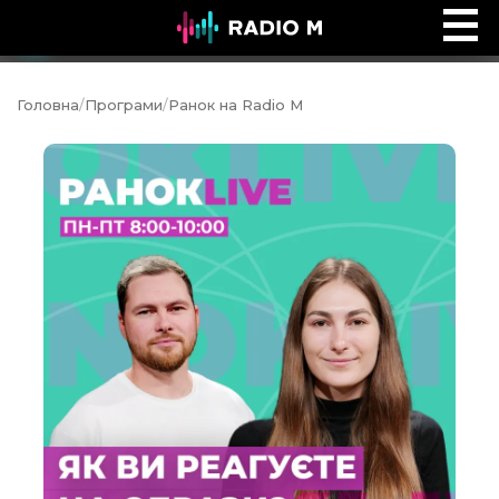
Ефір Radio M
Ефір
Головна
/
Програми
/
Ранок на Radio M