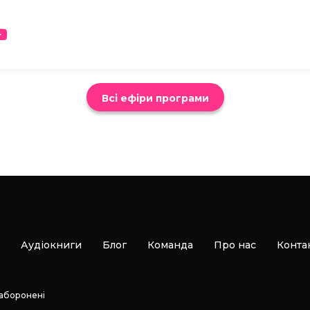
Всі ефіри програми
Аудіокниги
Блог
Команда
Про нас
Конта
заборонені