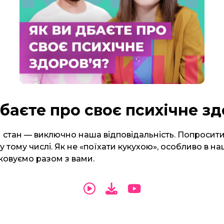
дбаєте про своє психічне зд
 стан — виключно наша відповідальність. Попросит
у тому числі. Як не «поїхати кукухою», особливо в на
ковуємо разом з вами.