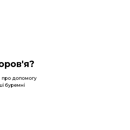
оров'я?
и про допомогу
ші буремні