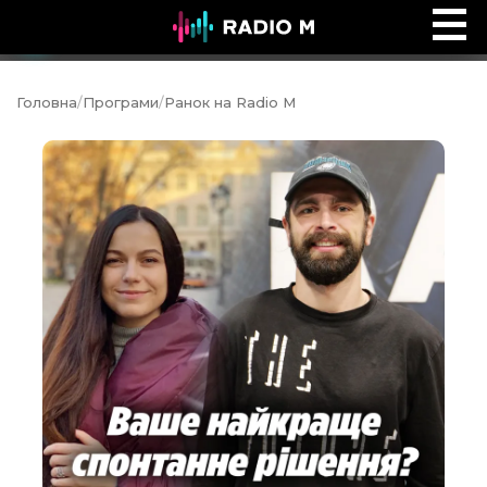
Ефір Radio M
Ефір
Головна
/
Програми
/
Ранок на Radio M