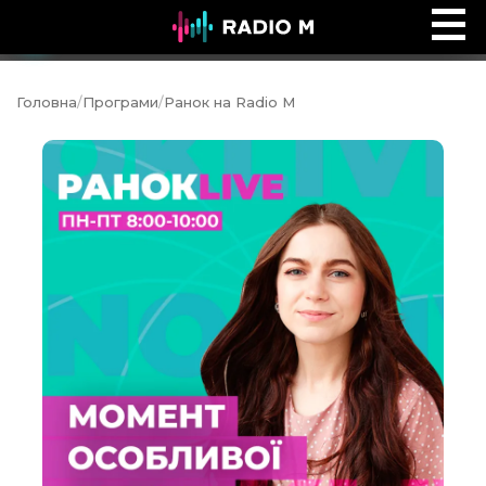
Music Ocean
Ефір
Головна
/
Програми
/
Ранок на Radio M