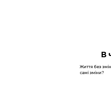
В 
Життя без змін
самі зміни?