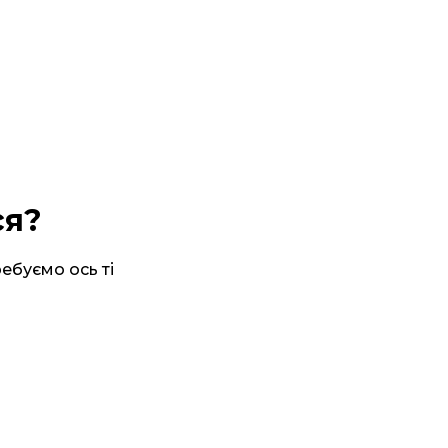
ся?
ебуємо ось ті