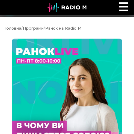
Ефір Radio M
Ефір
Головна
/
Програми
/
Ранок на Radio M