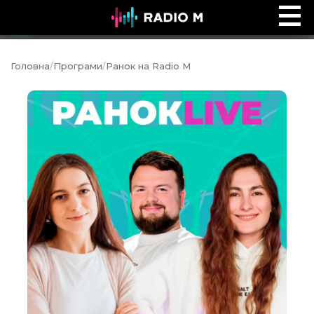
Сторінками Біблії
Ефір
Головна
/
Програми
/
Ранок на Radio M