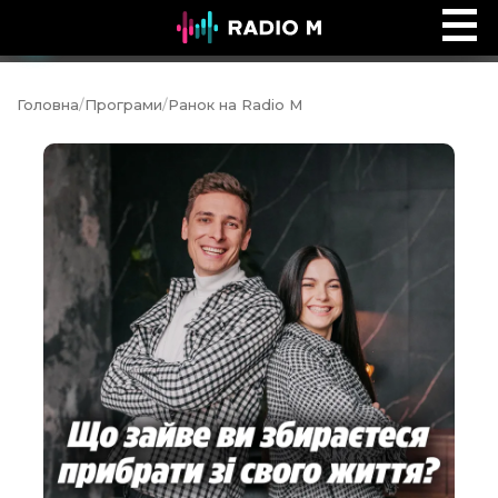
Ефір Radio M
Ефір
Головна
/
Програми
/
Ранок на Radio M