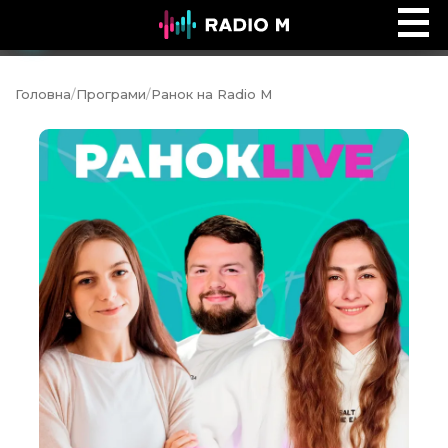
Дев'ятий вал
Ефір
Головна
/
Програми
/
Ранок на Radio M