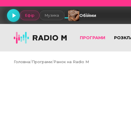
Обійми
Ефір
Музика
ПРОГРАМИ
РОЗКЛ
Головна
/
Програми
/
Ранок на Radio M