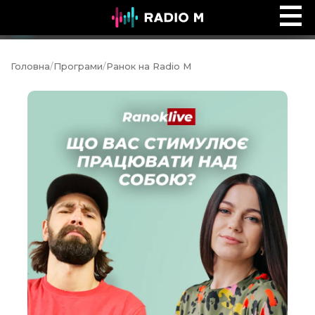
Music Ocean
Ефір
Головна
/
Програми
/
Ранок на Radio M