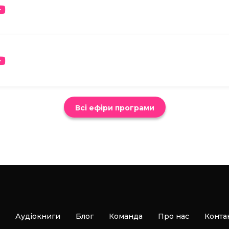
Всі ефіри програми
Аудіокниги
Блог
Команда
Про нас
Конта