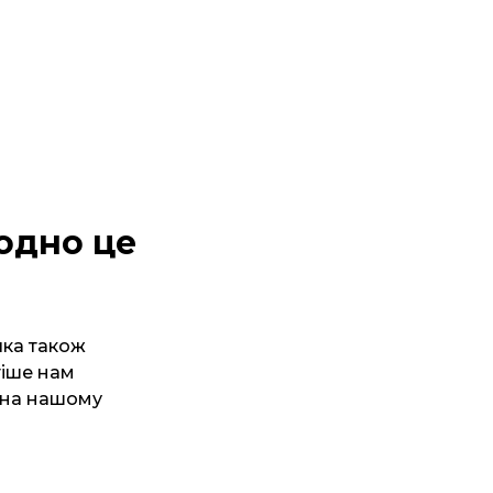
 одно це
яка також
тіше нам
я на нашому