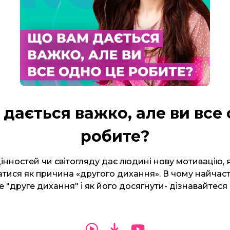
дається важко, але ви все
робите?
інностей чи світогляду дає людині нову мотивацію, 
тися як причина «другого дихання». В чому найчас
е "друге дихання" і як його досягнути- дізнавайтес