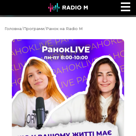
Біблійний погляд
Ефір
Головна
/
Програми
/
Ранок на Radio M