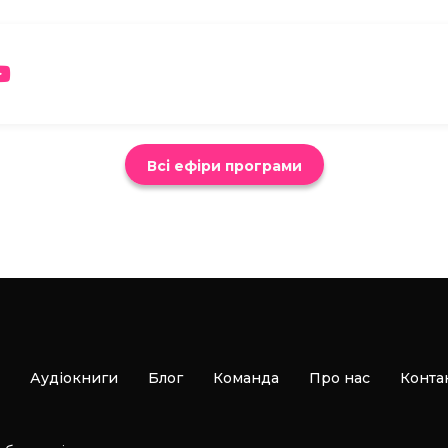
Всі ефіри програми
Аудіокниги
Блог
Команда
Про нас
Конта