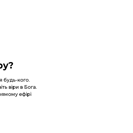
ру?
я будь-кого.
ть віри в Бога.
рямому ефірі