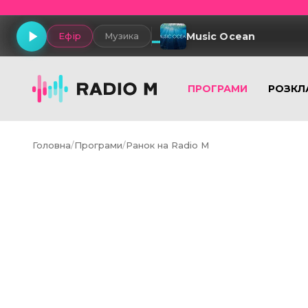
Music Ocean
Ефір
Музика
ПРОГРАМИ
РОЗКЛ
Головна
/
Програми
/
Ранок на Radio M