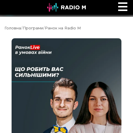
Ефір Radio M
Ефір
Головна
/
Програми
/
Ранок на Radio M