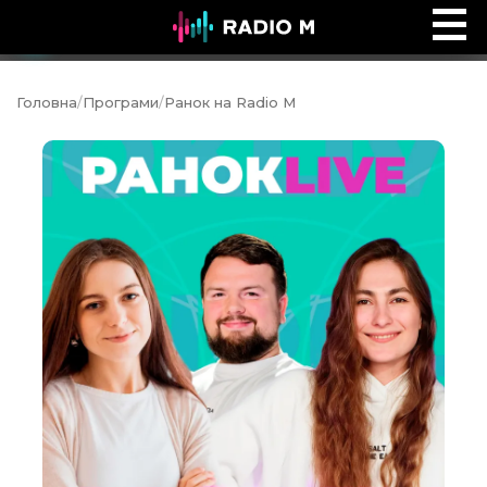
Ненсі Демосс Вогемус «В пошуках Бога»
Ефір
Головна
/
Програми
/
Ранок на Radio M