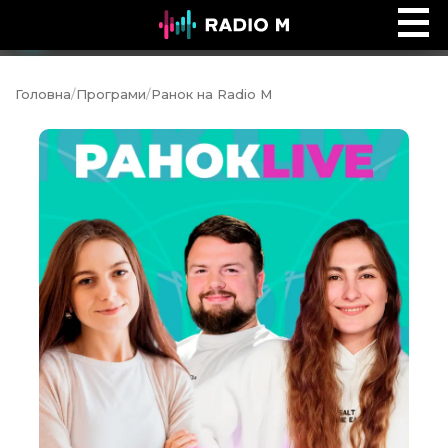
Ефір Radio M
Ефір
Головна
/
Програми
/
Ранок на Radio M