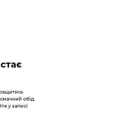
 стає
кращитись
 смачний обід.
те у записі