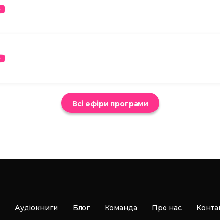
Всі ефіри програми
Аудіокниги
Блог
Команда
Про нас
Конта