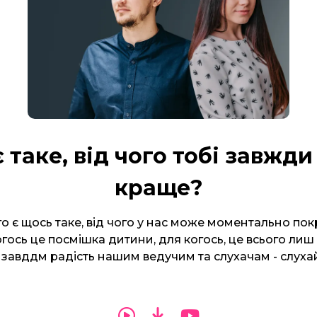
 таке, від чого тобі завжди
краще?
го є щось таке, від чого у нас може моментально по
огось це посмішка дитини, для когось, це всього лиш
завддм радість нашим ведучим та слухачам - слухай