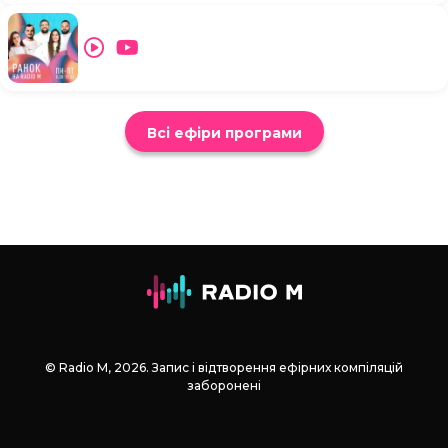
Всі ефіри програми
© Radio М, 2026. Запис і відтворення ефірних компіляцій
заборонені