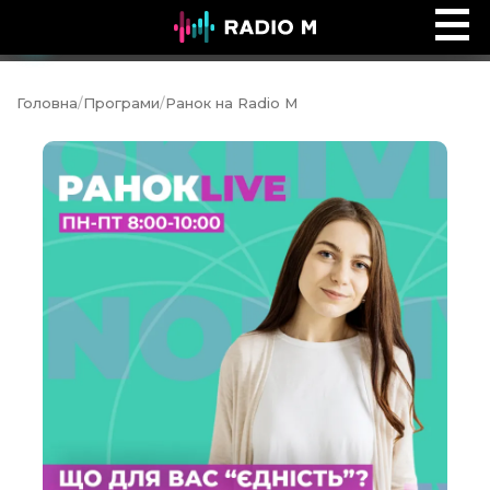
Призначена впливати
Ефір
Головна
/
Програми
/
Ранок на Radio M