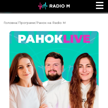
Реальне життя з Джеком Гіббсом
Ефір
Головна
/
Програми
/
Ранок на Radio M