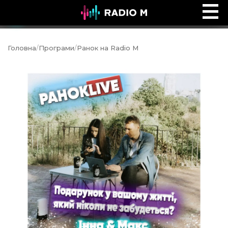
Ефір Radio M
Ефір
Головна
/
Програми
/
Ранок на Radio M