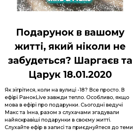
Подарунок в вашому
житті, який ніколи не
забудеться? Шаргаєв та
Царук 18.01.2020
Як зігрітися, коли на вулиці -18? Все просто. В
ефірі РанокLive завжди тепло. Особливо, якщо
мова в ефірі про подарунки. Сьогодні ведучі
Макс та Інна, разом з слухачами згадували
найяскравіші подарунки в своєму житті.
Слухайте ефір в записі та приєднуйтеся до теми