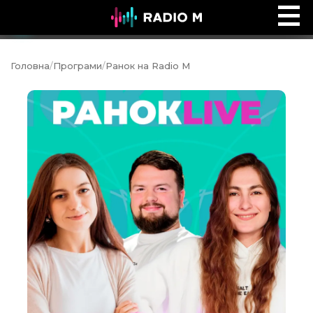
Сторінками Біблії
Ефір
Головна
/
Програми
/
Ранок на Radio M