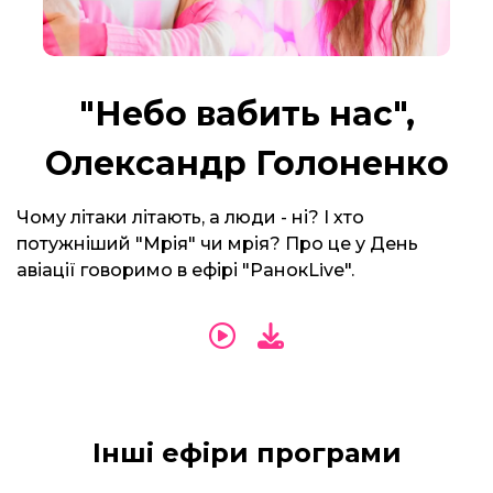
"Небо вабить нас",
Олександр Голоненко
Чому літаки літають, а люди - ні? І хто
потужніший "Мрія" чи мрія? Про це у День
авіації говоримо в ефірі "РанокLive".
Інші ефіри програми