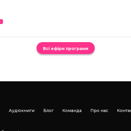
Всі ефіри програми
Аудіокниги
Блог
Команда
Про нас
Конта