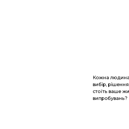
Кожна людина м
вибір, рішення
стоїть ваше ж
випробувань?