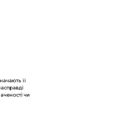
начають її
насправді
аченості чи