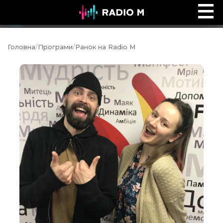
Інтервʼю Time
Ефір
Головна
/
Програми
/
Ранок на Radio M