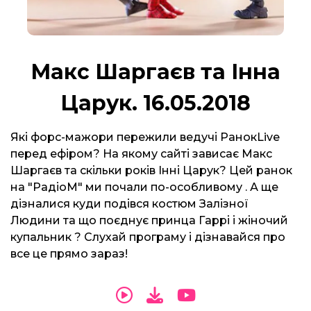
Макс Шаргаєв та Інна
Царук. 16.05.2018
Які форс-мажори пережили ведучі РанокLive
перед ефіром? На якому сайті зависає Макс
Шаргаєв та скільки років Інні Царук? Цей ранок
на "РадіоМ" ми почали по-особливому . А ще
дізналися куди подівся костюм Залізної
Людини та що поєднує принца Гаррі і жіночий
купальник ? Слухай програму і дізнавайся про
все це прямо зараз!