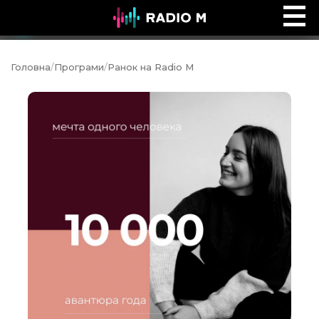
Ефір Radio M
Ефір
Головна
/
Програми
/
Ранок на Radio M