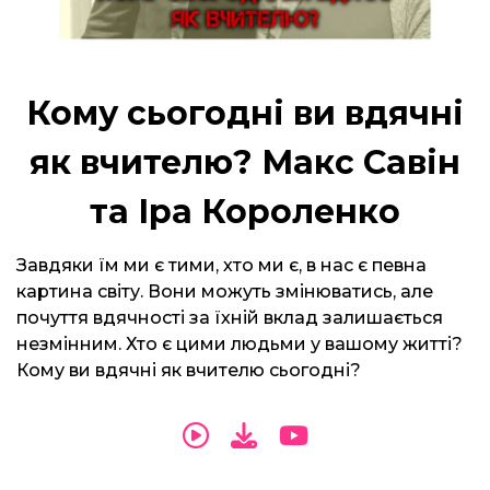
Кому сьогодні ви вдячні
як вчителю? Макс Савін
та Іра Короленко
Завдяки їм ми є тими, хто ми є, в нас є певна
картина світу. Вони можуть змінюватись, але
почуття вдячності за їхній вклад залишається
незмінним. Хто є цими людьми у вашому житті?
Кому ви вдячні як вчителю сьогодні?