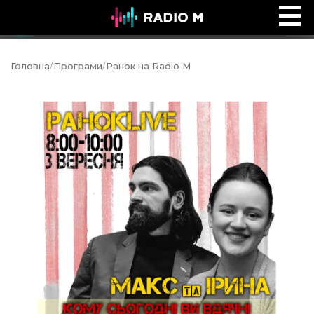
Ефір Radio M
Ефір
Головна
/
Програми
/
Ранок на Radio M