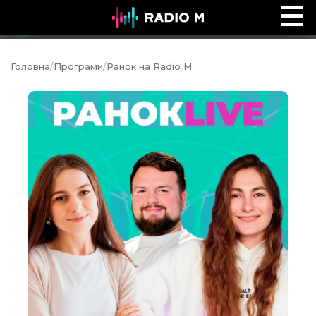
Music Ocean
Ефір
Головна
/
Програми
/
Ранок на Radio M