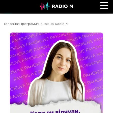
Ефір Radio M
Ефір
Головна
/
Програми
/
Ранок на Radio M