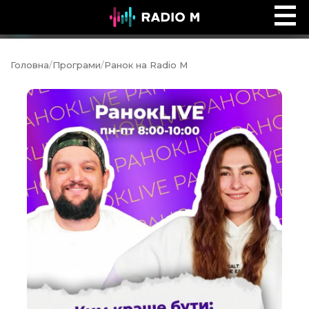
Music Ocean
Ефір
Головна
/
Програми
/
Ранок на Radio M