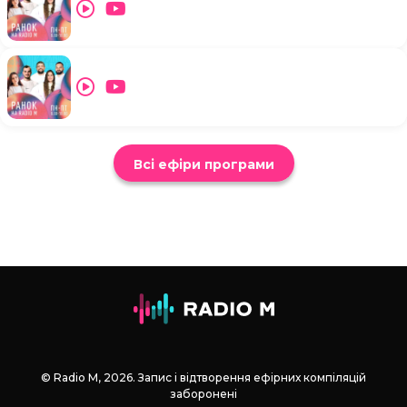
Всі ефіри програми
© Radio М, 2026. Запис і відтворення ефірних компіляцій
заборонені