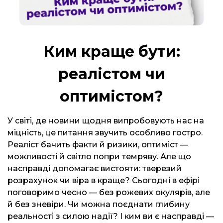
Ким краще бути:
реалістом чи
оптимістом?
У світі, де новини щодня випробовують нас на
міцність, це питання звучить особливо гостро.
Реаліст бачить факти й ризики, оптиміст —
можливості й світло попри темряву. Але що
насправді допомагає вистояти: тверезий
розрахунок чи віра в краще? Сьогодні в ефірі
поговоримо чесно — без рожевих окулярів, але
й без зневіри. Чи можна поєднати глибину
реальності з силою надії? І ким ви є насправді —