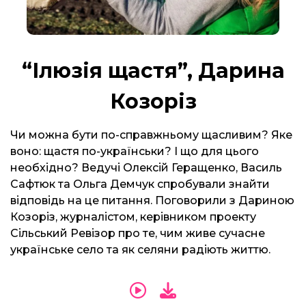
“Ілюзія щастя”, Дарина
Козоріз
Чи можна бути по-справжньому щасливим? Яке
воно: щастя по-українськи? І що для цього
необхідно? Ведучі Олексій Геращенко, Василь
Сафтюк та Ольга Демчук спробували знайти
відповідь на це питання. Поговорили з Дариною
Козоріз, журналістом, керівником проекту
Сільський Ревізор про те, чим живе сучасне
українське село та як селяни радіють життю.