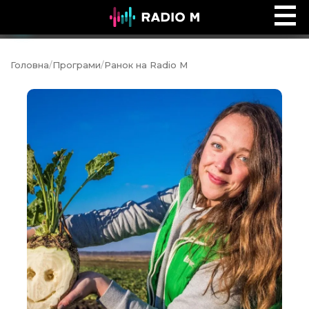
Ефір Radio M
Ефір
Головна
/
Програми
/
Ранок на Radio M