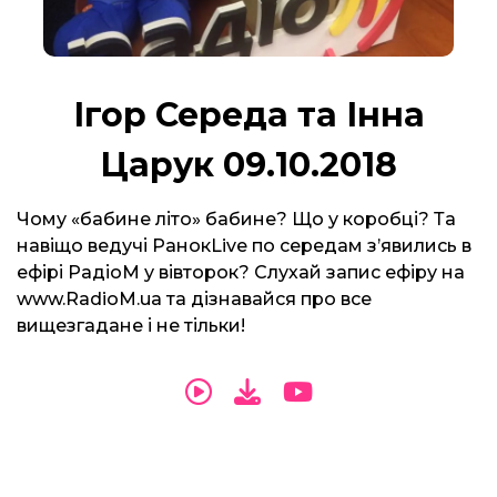
Ігор Середа та Інна
Царук 09.10.2018
Чому «бабине літо» бабине? Що у коробці? Та
навіщо ведучі РанокLive по середам з’явились в
ефірі РадіоМ у вівторок? Слухай запис ефіру на
www.RadioM.ua та дізнавайся про все
вищезгадане і не тільки!