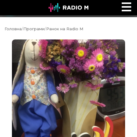
Music Ocean
Ефір
Головна
/
Програми
/
Ранок на Radio M