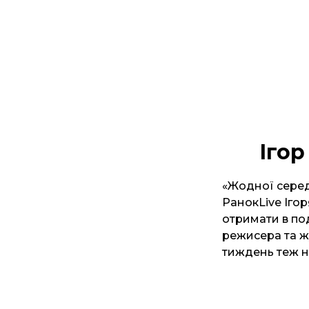
Ігор
«Жодної середи
РанокLive Іго
отримати в по
режисера та жу
тиждень теж н