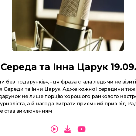
 Середа та Інна Царук 19.09
 без подарунків», - ця фраза стала ледь чи не візи
ря Середи та Інни Царук. Адже кожної середини тижн
дарунок не лише порцію хорошого ранкового настр
рналіста, а й нагода виграти приємний приз від Ра
е став виключенням