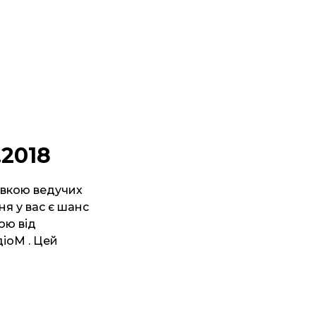
.2018
тівкою ведучих
я у вас є шанс
ою від
діоМ . Цей