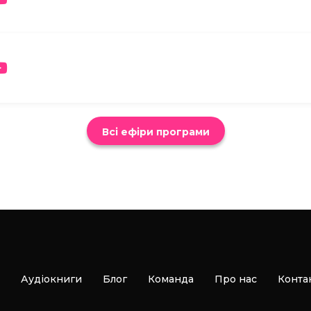
Всі ефіри програми
Аудіокниги
Блог
Команда
Про нас
Конта