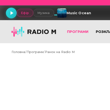
Music Ocean
Ефір
Музика
ПРОГРАМИ
РОЗКЛ
Головна
/
Програми
/
Ранок на Radio M