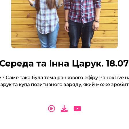
 Середа та Інна Царук. 18.07
? Саме така була тема ранкового ефіру РанокLive н
Царук та купа позитивного заряду, який може зроби