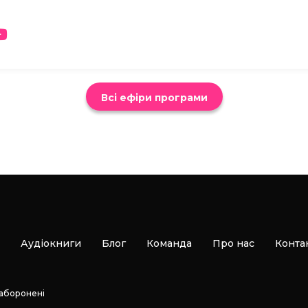
Всі ефіри програми
Аудіокниги
Блог
Команда
Про нас
Конта
заборонені