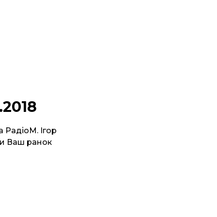
.2018
а РадіоМ. Ігор
ти Ваш ранок