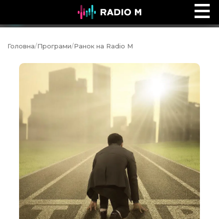
Ранок на Radio M
Ефір
Головна
/
Програми
/
Ранок на Radio M