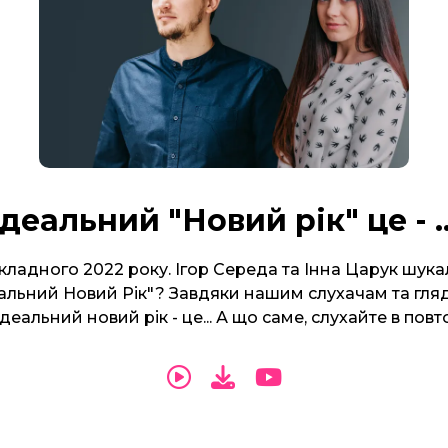
Ідеальний "Новий рік" це - ..
кладного 2022 року. Ігор Середа та Інна Царук шука
еальний Новий Рік"? Завдяки нашим слухачам та гл
деальний новий рік - це... А що саме, слухайте в повто