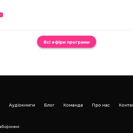
Всі ефіри програми
Аудіокниги
Блог
Команда
Про нас
Конта
заборонені