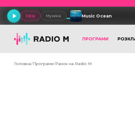
Music Ocean
Ефір
Музика
ПРОГРАМИ
РОЗКЛ
Головна
/
Програми
/
Ранок на Radio M