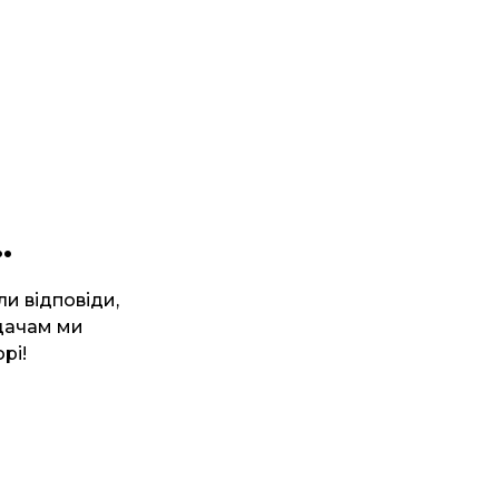
.
ли відповіди,
ядачам ми
рі!