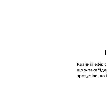
Крайній ефір с
що ж таке "Ід
зрозуміли що і