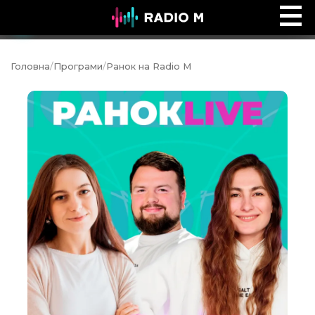
Music Ocean
Ефір
Головна
/
Програми
/
Ранок на Radio M