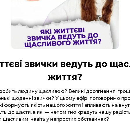
ттєві звички ведуть до ща
життя?
робить людину щасливою? Великі досягнення, гроші,
ькі щоденні звички? У цьому ефірі поговоримо про т
які формують якість нашого життя і впливають на внут
уть до щастя, а які — непомітно крадуть нашу радіс
и щасливим, навіть у непростих обставинах?