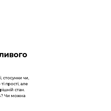
сливого
 стосунки чи,
і прості, але
рішній стан.
ть? Чи можна