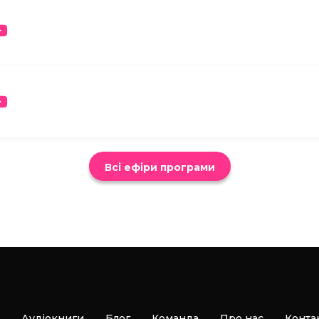
Всі ефіри програми
Аудіокниги
Блог
Команда
Про нас
Конта