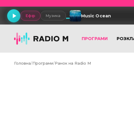
Music Ocean
Ефір
Музика
ПРОГРАМИ
РОЗКЛ
Головна
/
Програми
/
Ранок на Radio M