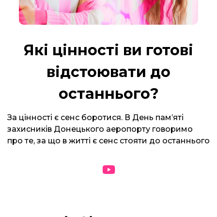
Які цінності ви готові
відстоювати до
останнього?
За цінності є сенс боротися. В День пам’яті
захисників Донецького аеропорту говоримо
про те, за що в житті є сенс стояти до останнього