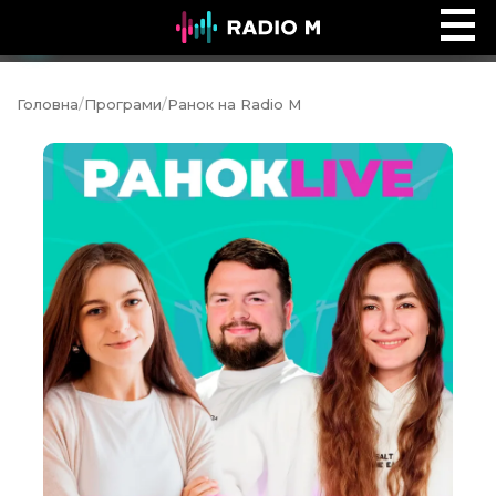
Інтервʼю Time
Ефір
Головна
/
Програми
/
Ранок на Radio M