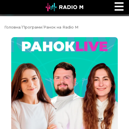
Сторінками Біблії
Ефір
Головна
/
Програми
/
Ранок на Radio M