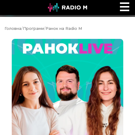
Music Ocean
Ефір
Головна
/
Програми
/
Ранок на Radio M