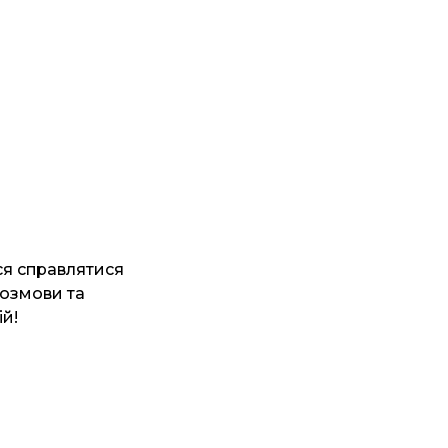
ися справлятися
розмови та
ій!