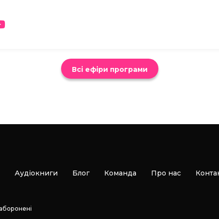
Всі ефіри програми
Аудіокниги
Блог
Команда
Про нас
Конта
заборонені