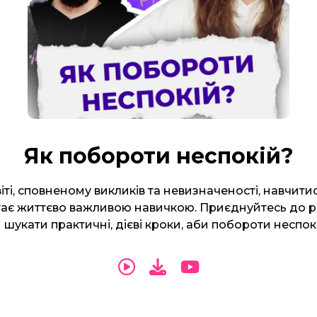
Як побороти неспокій?
іті, сповненому викликів та невизначеності, навчит
тає життєво важливою навичкою. Приєднуйтесь до 
шукати практичні, дієві кроки, аби побороти неспок